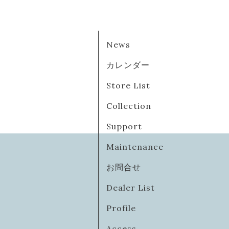
News
カレンダー
Store List
Collection
Support
Maintenance
お問合せ
Dealer List
Profile
Access