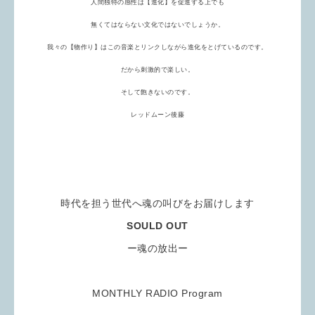
人間独特の感性は【進化】を促進する上でも
無くてはならない
文化ではないでしょうか。
我々の【物作り】はこの音楽とリンクしながら進化をとげているのです。
だから刺激的で楽しい。
そして飽きないのです。
レッドムーン後藤
時代を担う世代へ魂の叫びをお届けします
SOULD OUT
ー魂の放出ー
MONTHLY RADIO Program