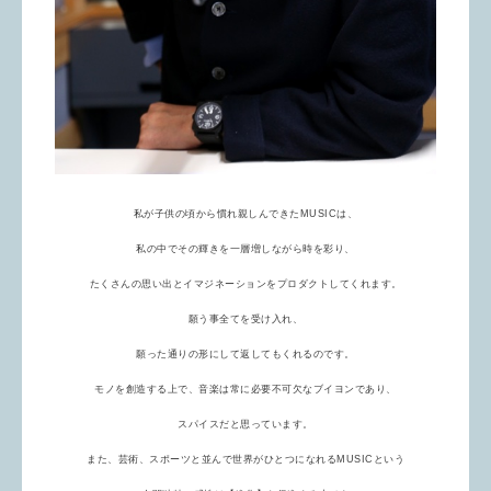
私が子供の頃から慣れ親しんできたMUSICは、
私の中でその輝きを一層増しながら時を彩り、
たくさんの思い出とイマジネーションをプロダクトしてくれます。
願う事全てを受け入れ、
願った通りの形にして返してもくれるのです。
モノを創造する上で、音楽は常に必要不可欠なブイヨンであり、
スパイスだと思っています。
また、芸術、スポーツと並んで世界がひとつになれるMUSICという