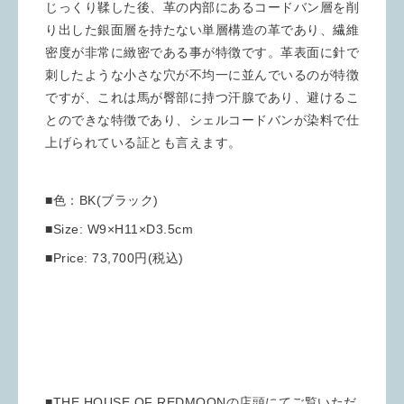
じっくり鞣した後、革の内部にあるコードバン層を削
り出した銀面層を持たない単層構造の革であり、繊維
密度が非常に緻密である事が特徴です。革表面に針で
刺したような小さな穴が不均一に並んでいるのが特徴
ですが、これは馬が臀部に持つ汗腺であり、避けるこ
とのできな特徴であり、シェルコードバンが染料で仕
上げられている証とも言えます。
■色：BK(ブラック)
■Size: W9×H11×D3.5cm
■Price: 73,700円(税込)
■THE HOUSE OF REDMOONの店頭にてご覧いただ