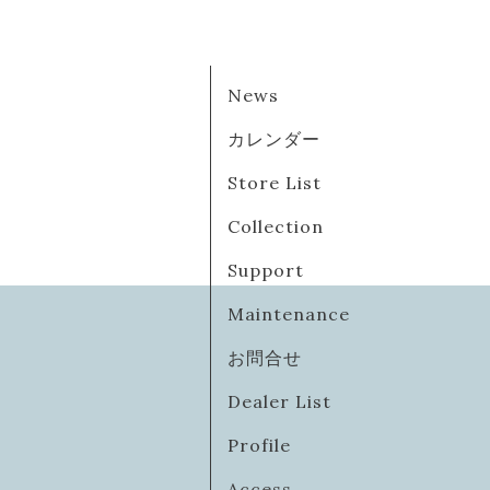
News
カレンダー
Store List
Collection
Support
Maintenance
お問合せ
Dealer List
Profile
Access