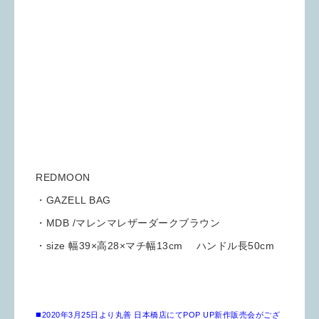
REDMOON
・GAZELL BAG
・MDB /マレンマレザーダークブラウン
・size 幅39×高28×マチ幅13cm ハンドル長50cm
■
2020年3月25日より丸善 日本橋店にてPOP UP新作販売会がござ