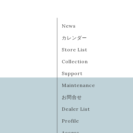
News
カレンダー
Store List
Collection
Support
Maintenance
お問合せ
Dealer List
Profile
Access