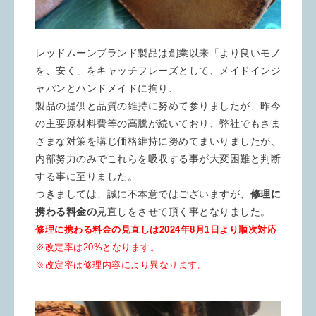
レッドムーンブランド製品は創業以来「より良いモノ
を、安く」
をキャッチフレーズとして、
メイドインジ
ャパンとハンドメイドに拘り、
製品の提供と品質の維持に努めて参りましたが、昨今
の主要原材料費等の高騰が続いており、弊社でもさま
ざまな対策を講じ価格維持に努めてまいりましたが、
内部努力のみでこれらを吸収する事が大変困難と判断
する事に至りました。
つきましては、誠に不本意ではございますが、
修理に
携わる料金の
見直しをさせて頂く事となりました。
修理に携わる料金の見直しは2024年8月1日より順次対応
※改定率は20%となります。
※改定率は修理内容
により異なります。