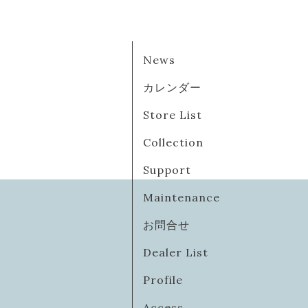
News
カレンダー
Store List
Collection
Support
Maintenance
お問合せ
Dealer List
Profile
Access