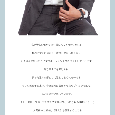
私が子供の頃から慣れ親しんできたMUSICは、
私の中でその輝きを一層増しながら時を彩り、
たくさんの思い出とイマジネーションをプロダクトしてくれます。
願う事全てを受け入れ、
願った通りの形にして返してもくれるのです。
モノを創造する上で、音楽は常に必要不可欠なブイヨンであり、
スパイスだと思っています。
また、芸術、スポーツと並んで世界がひとつになれるMUSICという
人間独特の感性は【進化】を促進する上でも