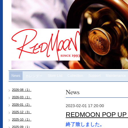
News
Store List
Collection
Support
Maintenance
カレンダー
News
2026-08（1）
2026-03（1）
2026-01（2）
2023-02-01 17:20:00
2025-12（3）
REDMOON POP UP
2025-10（1）
終了致しました。
2025-09（1）