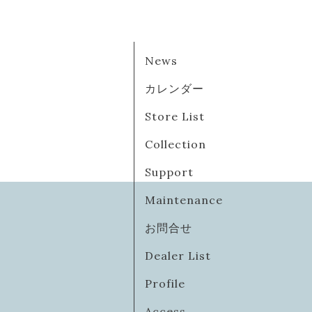
News
カレンダー
Store List
Collection
Support
Maintenance
お問合せ
Dealer List
Profile
Access