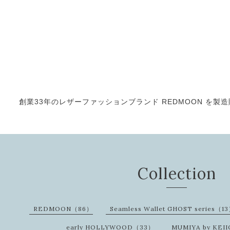
創業33年のレザーファッションブランド REDMOON を製造販売
Collection
REDMOON（86）
Seamless Wallet GHOST series（1
early HOLLYWOOD（33）
MUMIYA by KEI