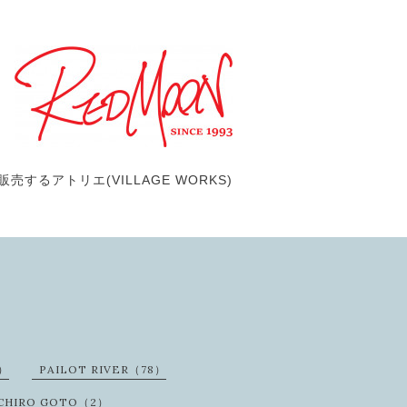
するアトリエ(VILLAGE WORKS)
3）
PAILOT RIVER（78）
ICHIRO GOTO（2）