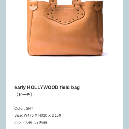
early HOLLYWOOD field bag
【ビーチ】
Color: SNT
Size: W470 X H320 X D150
ハンドル長: 520mm