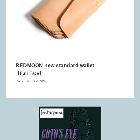
REDMOON new standard wallet
【Full Face】
Color: SNT,SBK,SCB