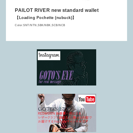
PAILOT RIVER new standard wallet
【Loading Pochette (nubuck)】
Color:SNT/NTN,SBK/NBK,SCB/NCB