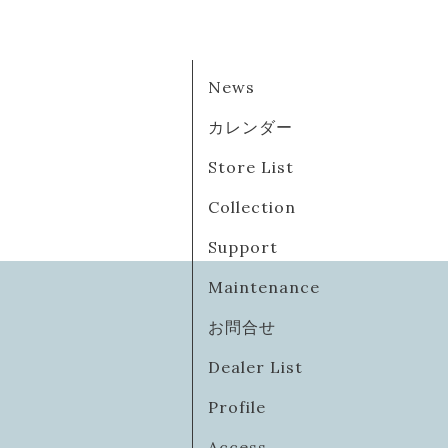
News
カレンダー
Store List
Collection
Support
Maintenance
お問合せ
Dealer List
Profile
Access