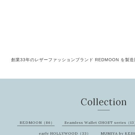
創業33年のレザーファッションブランド REDMOON を製造販売
Collection
REDMOON（86）
Seamless Wallet GHOST series（1
early HOLLYWOOD（33）
MUMIYA by KEI