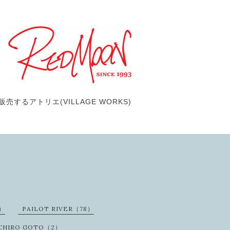
するアトリエ(VILLAGE WORKS)
3）
PAILOT RIVER（78）
ICHIRO GOTO（2）