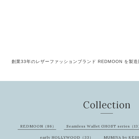
創業33年のレザーファッションブランド REDMOON を製造販売
Collection
REDMOON（86）
Seamless Wallet GHOST series（1
early HOLLYWOOD（33）
MUMIYA by KEI