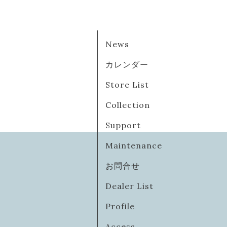
News
カレンダー
Store List
Collection
Support
Maintenance
お問合せ
Dealer List
Profile
Access