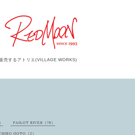
するアトリエ(VILLAGE WORKS)
3）
PAILOT RIVER（78）
ICHIRO GOTO（2）