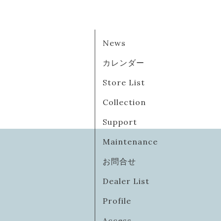
News
カレンダー
Store List
Collection
Support
Maintenance
お問合せ
Dealer List
Profile
Access