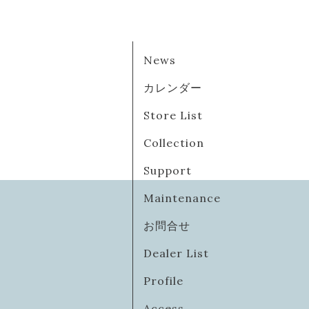
News
カレンダー
Store List
Collection
Support
Maintenance
お問合せ
Dealer List
Profile
Access