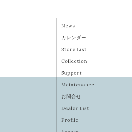
News
カレンダー
Store List
Collection
Support
Maintenance
お問合せ
Dealer List
Profile
Access