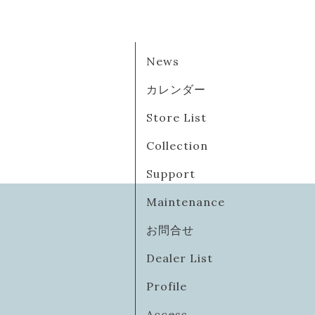
News
カレンダー
Store List
Collection
Support
Maintenance
お問合せ
Dealer List
Profile
Access