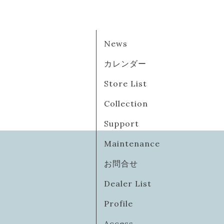
News
カレンダー
Store List
Collection
Support
Maintenance
お問合せ
Dealer List
Profile
Access