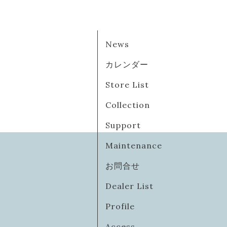
News
カレンダー
Store List
Collection
Support
Maintenance
お問合せ
Dealer List
Profile
Access